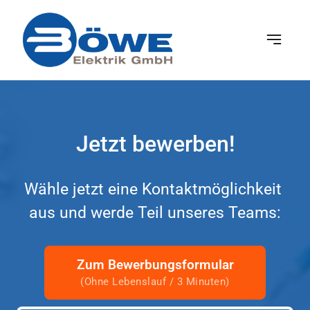
Jetzt 
bewerben!
Wähle 
jetzt 
eine 
Kontaktmöglichkeit 
aus 
und 
werde 
Teil 
unseres 
Teams:
Zum Bewerbungsformular
(Ohne Lebenslauf / 3 Minuten)